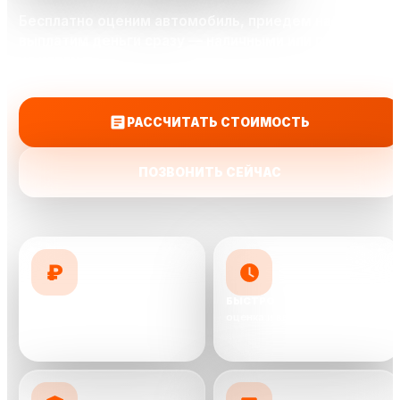
Бесплатно оценим автомобиль, приедем на осмотр и
выплатим деньги сразу — наличными или переводом
на карту.
РАССЧИТАТЬ СТОИМОСТЬ
ПОЗВОНИТЬ СЕЙЧАС
₽
ДОРОЖЕ КОНКУРЕНТОВ
БЫСТРО
предложим до 10 000 ₽ выше
оценка и выкуп от 30 минут