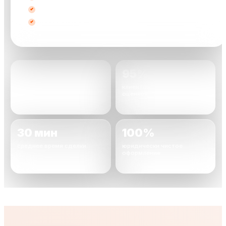
с запретом
любые марки
2000+
95%
автомобилей уже
клиентов довольны
выкуплено
оценкой
30 мин
100%
среднее время сделки
юридически чистое
оформление