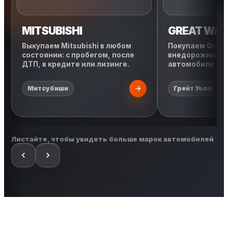
MITSUBISHI
GREAT WAL
Выкупаем Mitsubishi в любом
Покупаем Great 
состоянии: с пробегом, после
внедорожники, 
ДТП, в кредите или лизинге.
автомобили с л
Митсубиши
Грейт Уолл
Листайте, чтобы увидеть больше марок автомобилей