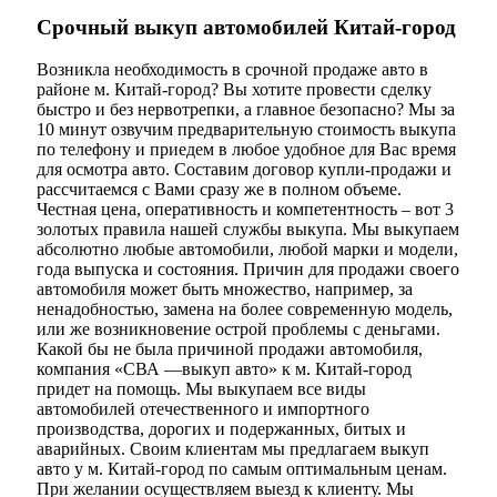
Срочный выкуп автомобилей Китай-город
Возникла необходимость в срочной продаже авто в
районе м. Китай-город? Вы хотите провести сделку
быстро и без нервотрепки, а главное безопасно? Мы за
10 минут озвучим предварительную стоимость выкупа
по телефону и приедем в любое удобное для Вас время
для осмотра авто. Составим договор купли-продажи и
рассчитаемся с Вами сразу же в полном объеме.
Честная цена, оперативность и компетентность – вот 3
золотых правила нашей службы выкупа. Мы выкупаем
абсолютно любые автомобили, любой марки и модели,
года выпуска и состояния. Причин для продажи своего
автомобиля может быть множество, например, за
ненадобностью, замена на более современную модель,
или же возникновение острой проблемы с деньгами.
Какой бы не была причиной продажи автомобиля,
компания «СВА —выкуп авто» к м. Китай-город
придет на помощь. Мы выкупаем все виды
автомобилей отечественного и импортного
производства, дорогих и подержанных, битых и
аварийных. Своим клиентам мы предлагаем выкуп
авто у м. Китай-город по самым оптимальным ценам.
При желании осуществляем выезд к клиенту. Мы