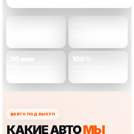
2000+
95%
автомобилей уже
клиентов довольны
выкуплено
оценкой
30 мин
100%
среднее время сделки
юридически чистое
оформление
АВТО ПОД ВЫКУП
КАКИЕ АВТО
МЫ