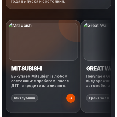
года выпуска и состояния.
MITSUBISHI
GREAT WAL
Выкупаем Mitsubishi в любом
Покупаем Great 
состоянии: с пробегом, после
внедорожники, 
ДТП, в кредите или лизинге.
автомобили с л
Митсубиши
Грейт Уолл