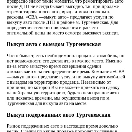
прекрасно знают такие моменты, что ремонтировать авто
после ДТП не всегда бывает выгодно, т.к. при продаже
отремонтированного авто, вряд ли можно покрыть
расходы. «СВА —выкуп авто» предлагает услуги по
выкупу авто после ДТП в районе м. Тургеневская. Для
определения степени повреждения и расчета
оптимальной цены на место осмотра выезжает эксперт.
Выкуп авто с выездом Тургеневская
Часто бывает, есть необходимость продать автомобиль, но
нет возможности его доставить в нужное место. Именно
из-за этого зачастую время совершения сделки
откладывается на неопределенное время. Компания «СВА
—выкуп авто» предлагает услуги по выкупу автомобилей
с выездом на территорию продавца. Независимо от
причины, по которой Вы не можете приехать на сделку
на нейтральную территорию, будь то неисправное авто
или нехватка времени, мы осуществим выезд по м.
Тургеневская для выкупа авто на месте.
Выкуп подержанных авто Тургеневская
Рынок подержанных авто в настоящее время довольно
велик. Сделки по купле-продаже проходят тысячами в