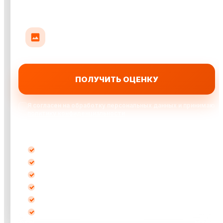
Прикрепить до 10 фото авто
До 35 МБ на фото: кузов, салон или повреждения
ПОЛУЧИТЬ ОЦЕНКУ
Я согласен на обработку персональных данных и принимаю
политику конфиденциальности
Выкупаем автомобили:
после ДТП
кредитные
битые
не на ходу
с запретом
любые марки