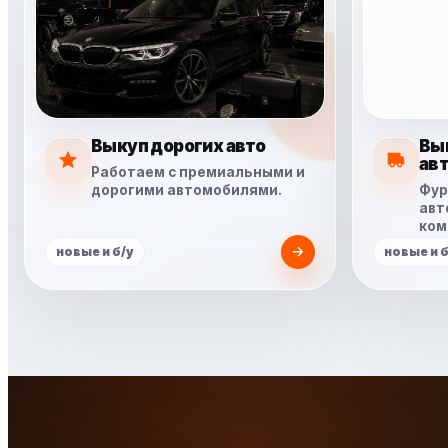
Выкуп дорогих авто
Вы
ав
Работаем с премиальными и
дорогими автомобилями.
Фур
авт
ком
новые и б/у
новые и б