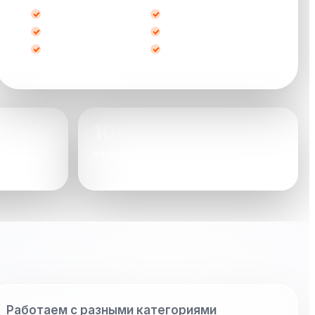
после ДТП
кредитные
битые
не на ходу
с запретом
любые марки
100%
юридически чистое оформление
Работаем с разными категориями