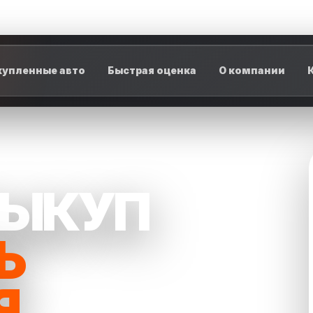
упленные авто
Быстрая оценка
О компании
ВЫКУП
Ь
Я