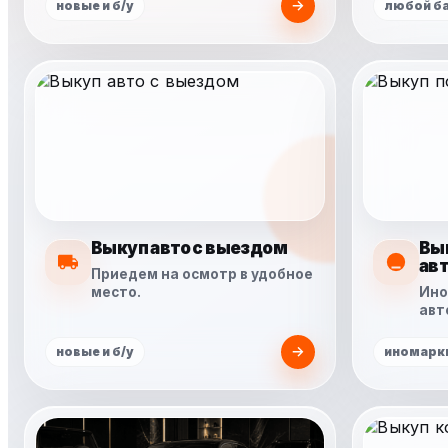
новые и б/у
любой б
Выкуп авто с выездом
Вы
ав
Приедем на осмотр в удобное
место.
Ино
авт
новые и б/у
иномарки