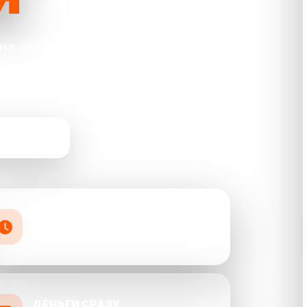
на осмотр и
 переводом на
 СЕЙЧАС
БЫСТРО
оценка и выкуп от 30 минут
ДЕНЬГИ СРАЗУ