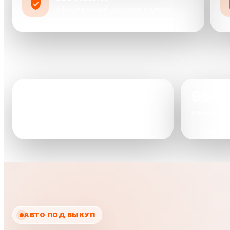
официальный договор сделки
2000+
95%
автомобилей уже выкуплено
клиентов
АВТО ПОД ВЫКУП