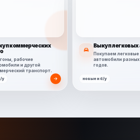
куп коммерческих
Выкуп легковых 
то
Покупаем легковые
гоны, рабочие
автомобили разных
омобили и другой
годов.
мерческий транспорт.
/у
новые и б/у