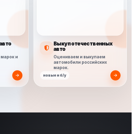
авто
Выкуп отечественных
авто
 марок и
Оцениваем и выкупаем
автомобили российских
марок.
новые и б/у