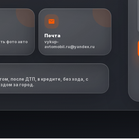
Почта
ть фото авто
vykup-
avtomobil.ru@yandex.ru
ом, после ДТП, в кредите, без хода, с
здом за город.