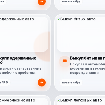
анк
новые и б/у
куп подержанных
Выкуп битых авт
то
Покупаем автомоби
марки и отечественные
кузовными и техни
омобили с пробегом.
повреждениями.
 / РФ
новые и б/у