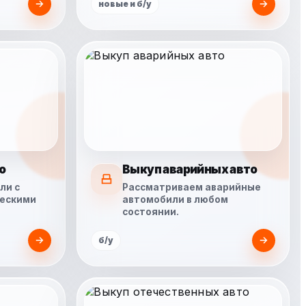
новые и б/у
о
Выкуп аварийных авто
ли с
Рассматриваем аварийные
ческими
автомобили в любом
состоянии.
б/у