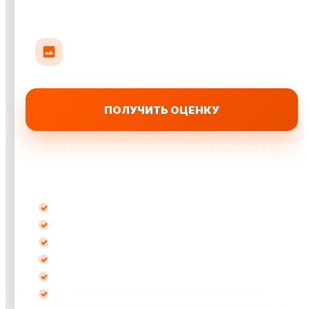
Прикрепить до 10 фото авто
До 35 МБ на фото: кузов, салон или повреждения
ПОЛУЧИТЬ ОЦЕНКУ
Я согласен на обработку персональных данных и принимаю
политику конфиденциальности
Выкупаем автомобили:
после ДТП
кредитные
битые
не на ходу
с запретом
любые марки