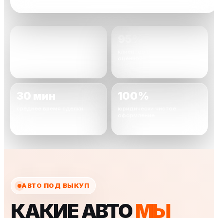
2000+
95%
автомобилей уже
клиентов довольны
выкуплено
оценкой
30 мин
100%
среднее время сделки
юридически чистое
оформление
АВТО ПОД ВЫКУП
КАКИЕ АВТО
МЫ