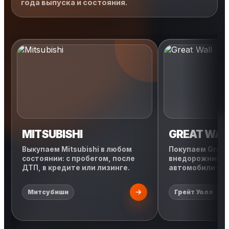
года выпуска и состояния.
MITSUBISHI
GREAT WAL
Выкупаем Mitsubishi в любом
Покупаем Great 
состоянии: с пробегом, после
внедорожники, 
ДТП, в кредите или лизинге.
автомобили с л
Митсубиши
Грейт Уолл