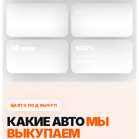
2000+
95%
автомобилей уже
клиентов довольны
выкуплено
оценкой
30 мин
100%
среднее время сделки
юридически чистое
оформление
АВТО ПОД ВЫКУП
КАКИЕ АВТО
МЫ
ВЫКУПАЕМ