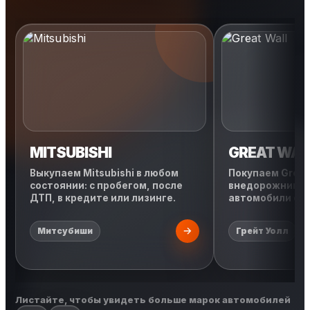
MITSUBISHI
GREAT WAL
Выкупаем Mitsubishi в любом
Покупаем Great 
состоянии: с пробегом, после
внедорожники, 
ДТП, в кредите или лизинге.
автомобили с л
Митсубиши
Грейт Уолл
Листайте, чтобы увидеть больше марок автомобилей