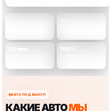
2000+
95%
автомобилей уже
клиентов довольны
выкуплено
оценкой
30 мин
100%
среднее время сделки
юридически чистое
оформление
АВТО ПОД ВЫКУП
КАКИЕ АВТО
МЫ