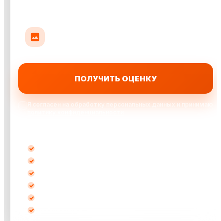
Прикрепить до 10 фото авто
До 35 МБ на фото: кузов, салон или повреждения
ПОЛУЧИТЬ ОЦЕНКУ
Я согласен на обработку персональных данных и принимаю
политику конфиденциальности
Выкупаем автомобили:
после ДТП
кредитные
битые
не на ходу
с запретом
любые марки