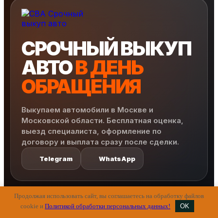
СРОЧНЫЙ ВЫКУП
АВТО
В ДЕНЬ
ОБРАЩЕНИЯ
Выкупаем автомобили в Москве и
Московской области. Бесплатная оценка,
выезд специалиста, оформление по
договору и выплата сразу после сделки.
Telegram
WhatsApp
Продолжая использовать сайт, вы соглашаетесь на обработку файлов
МЕНЮ
САЙТА
cookie и
Политикой обработки персональных данных!
OK