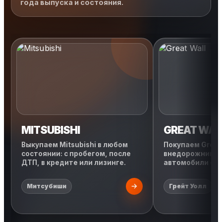
года выпуска и состояния.
MITSUBISHI
GREAT WAL
Выкупаем Mitsubishi в любом
Покупаем Great 
состоянии: с пробегом, после
внедорожники, 
ДТП, в кредите или лизинге.
автомобили с л
Митсубиши
Грейт Уолл