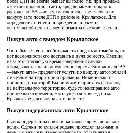
после ДТП не всегда бывает выгодно, т.к. при продаже
отремонтированного авто, вряд ли можно покрыть
расходы. «СВА —выкуп авто» предлагает услуги по
выкупу авто после ДТП в районе м. Крылатское. Для
определения степени повреждения и расчета
оптимальной цены на место осмотра выезжает эксперт.
Выкуп авто с выездом Крылатское
Часто бывает, есть необходимость продать автомобиль, но
нет возможности его доставить в нужное место. Именно
из-за этого зачастую время совершения сделки
откладывается на неопределенное время. Компания «СВА
—выкуп авто» предлагает услуги по выкупу автомобилей
с выездом на территорию продавца. Независимо от
причины, по которой Вы не можете приехать на сделку
на нейтральную территорию, будь то неисправное авто
или нехватка времени, мы осуществим выезд по м.
Крылатское для выкупа авто на месте.
Выкуп подержанных авто Крылатское
Рынок подержанных авто в настоящее время довольно
велик. Сделки по купле-продаже проходят тысячами в
день. Но каждому из нас хотелось бы отдать авто в