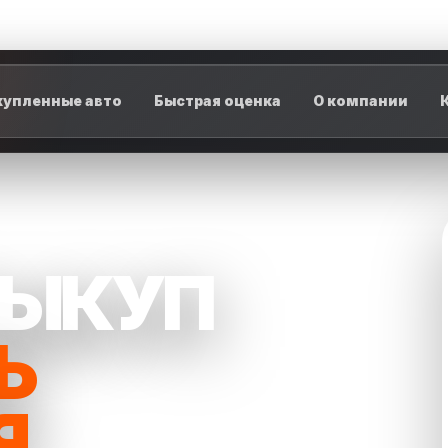
упленные авто
Быстрая оценка
О компании
ВЫКУП
Ь
Я