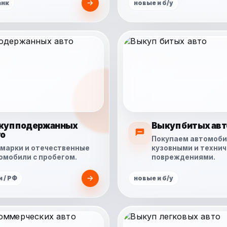
анк
новые и б/у
куп подержанных
Выкуп битых авт
то
Покупаем автомоби
марки и отечественные
кузовными и техни
омобили с пробегом.
повреждениями.
 / РФ
новые и б/у