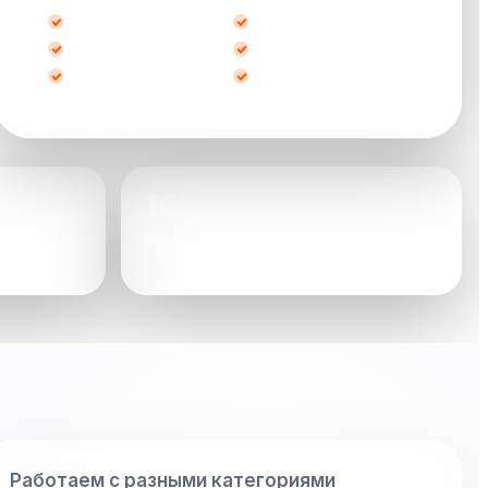
после ДТП
кредитные
битые
не на ходу
с запретом
любые марки
100%
юридически чистое оформление
Работаем с разными категориями