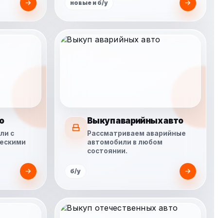
новые и б/у
о
Выкуп аварийных авто
ли с
Рассматриваем аварийные
ческими
автомобили в любом
состоянии.
б/у