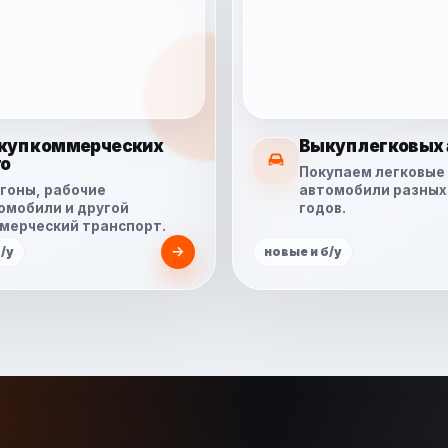
куп коммерческих
Выкуп легковых 
то
Покупаем легковые
гоны, рабочие
автомобили разных
омобили и другой
годов.
мерческий транспорт.
/у
новые и б/у