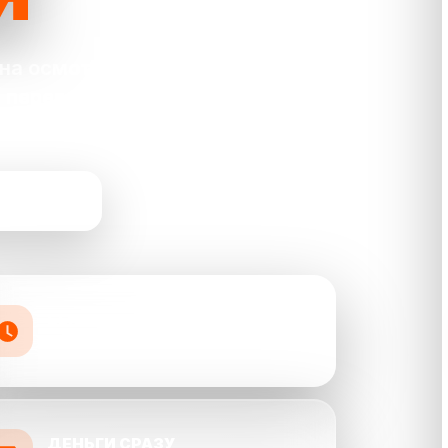
на осмотр и
 переводом на
 СЕЙЧАС
БЫСТРО
оценка и выкуп от 30 минут
ДЕНЬГИ СРАЗУ