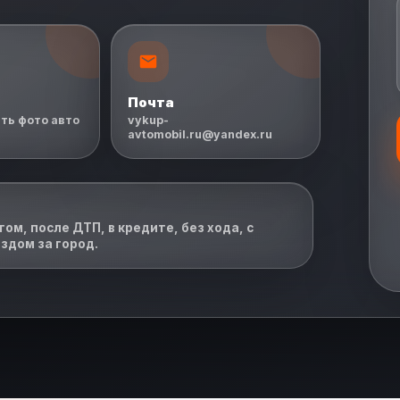
Почта
ть фото авто
vykup-
avtomobil.ru@yandex.ru
ом, после ДТП, в кредите, без хода, с
здом за город.