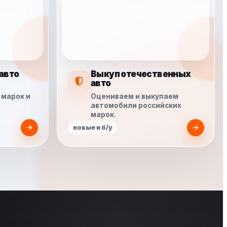
авто
Выкуп отечественных
авто
 марок и
Оцениваем и выкупаем
автомобили российских
марок.
новые и б/у