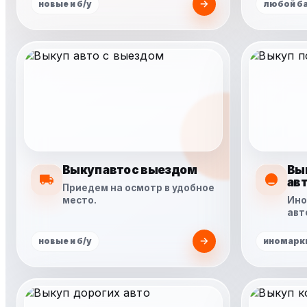
новые и б/у
любой б
Выкуп авто с выездом
Вы
ав
Приедем на осмотр в удобное
место.
Ино
авт
новые и б/у
иномарки