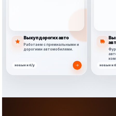
Выкуп дорогих авто
Вы
ав
Работаем с премиальными и
дорогими автомобилями.
Фур
авт
ком
новые и б/у
новые и б