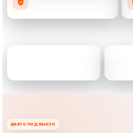
официальный договор сделки
2000+
95%
автомобилей уже выкуплено
клиентов
АВТО ПОД ВЫКУП