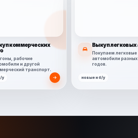
куп коммерческих
Выкуп легковых 
то
Покупаем легковые
гоны, рабочие
автомобили разных
омобили и другой
годов.
мерческий транспорт.
/у
новые и б/у