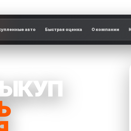
упленные авто
Быстрая оценка
О компании
ВЫКУП
Ь
Я