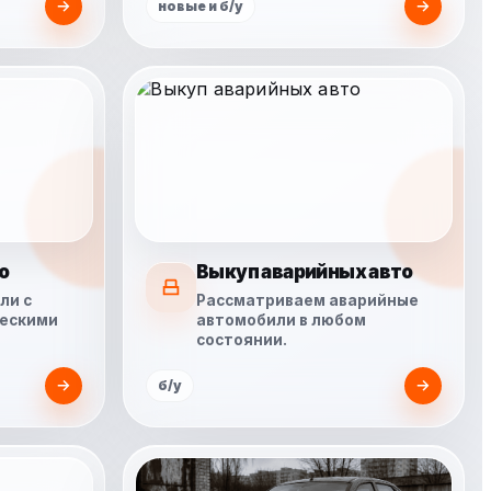
новые и б/у
о
Выкуп аварийных авто
ли с
Рассматриваем аварийные
ческими
автомобили в любом
состоянии.
б/у