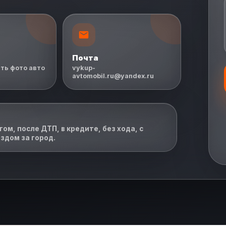
Почта
ть фото авто
vykup-
avtomobil.ru@yandex.ru
ом, после ДТП, в кредите, без хода, с
здом за город.