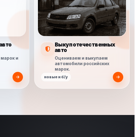
авто
Выкуп отечественных
авто
 марок и
Оцениваем и выкупаем
автомобили российских
марок.
новые и б/у