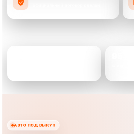
официальный договор сделки
2000+
95%
автомобилей уже выкуплено
клиентов
АВТО ПОД ВЫКУП