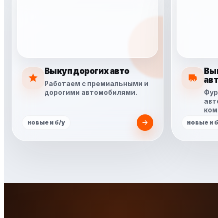
Выкуп дорогих авто
Вы
ав
Работаем с премиальными и
дорогими автомобилями.
Фур
авт
ком
новые и б/у
новые и б