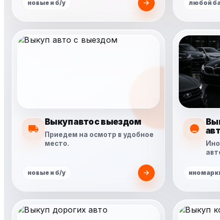
новые и б/у
любой б
Выкуп авто с выездом
Вы
ав
Приедем на осмотр в удобное
место.
Ино
авт
новые и б/у
иномарки