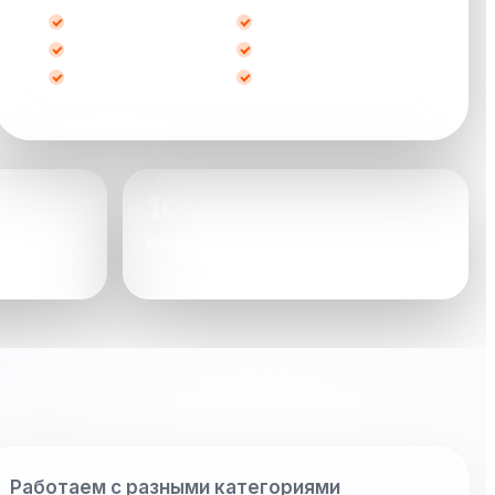
после ДТП
кредитные
битые
не на ходу
с запретом
любые марки
100%
юридически чистое оформление
Работаем с разными категориями