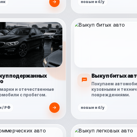
анк
новые и б/у
куп подержанных
Выкуп битых авт
то
Покупаем автомоби
марки и отечественные
кузовными и техни
омобили с пробегом.
повреждениями.
 / РФ
новые и б/у