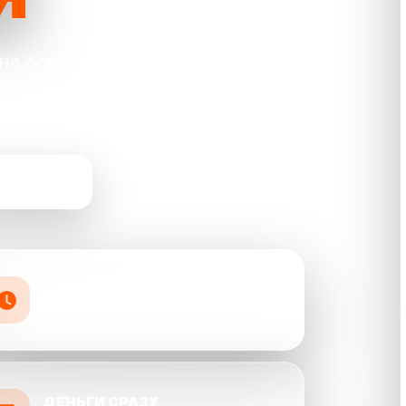
на осмотр и
 переводом на
 СЕЙЧАС
БЫСТРО
оценка и выкуп от 30 минут
ДЕНЬГИ СРАЗУ