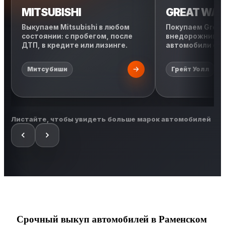
MITSUBISHI
GREAT WAL
Выкупаем Mitsubishi в любом
Покупаем Great 
состоянии: с пробегом, после
внедорожники, 
ДТП, в кредите или лизинге.
автомобили с л
Митсубиши
Грейт Уолл
Листайте, чтобы увидеть больше марок автомобилей
Срочный выкуп автомобилей в Раменском