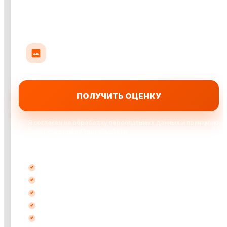
Прикрепить до 10 фото авто
До 35 МБ на фото: кузов, салон или повреждения
ПОЛУЧИТЬ ОЦЕНКУ
Я согласен на обработку персональных данных и принимаю
политику конфиденциальности
Выкупаем автомобили:
после ДТП
кредитные
битые
не на ходу
с запретом