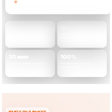
любые марки
2000+
95%
автомобилей уже
клиентов довольны
выкуплено
оценкой
30 мин
100%
среднее время сделки
юридически чистое
оформление
АВТО ПОД ВЫКУП