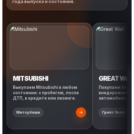
года выпуска и состояния.
MITSUBISHI
GREAT WAL
Выкупаем Mitsubishi в любом
Покупаем Great 
состоянии: с пробегом, после
внедорожники, 
ДТП, в кредите или лизинге.
автомобили с л
Митсубиши
Грейт Уолл