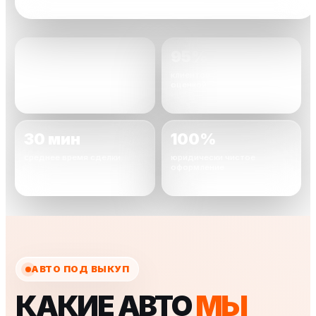
2000+
95%
автомобилей уже
клиентов довольны
выкуплено
оценкой
30 мин
100%
среднее время сделки
юридически чистое
оформление
АВТО ПОД ВЫКУП
КАКИЕ АВТО
МЫ