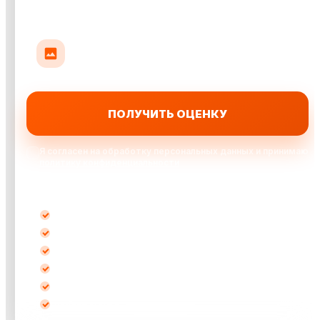
Прикрепить до 10 фото авто
До 35 МБ на фото: кузов, салон или повреждения
ПОЛУЧИТЬ ОЦЕНКУ
Я согласен на обработку персональных данных и принимаю
политику конфиденциальности
Выкупаем автомобили:
после ДТП
кредитные
битые
не на ходу
с запретом
любые марки