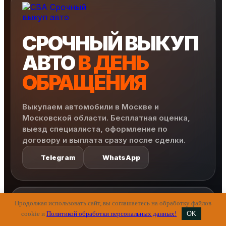
СРОЧНЫЙ ВЫКУП
АВТО
В ДЕНЬ
ОБРАЩЕНИЯ
Выкупаем автомобили в Москве и
Московской области. Бесплатная оценка,
выезд специалиста, оформление по
договору и выплата сразу после сделки.
Telegram
WhatsApp
МЕНЮ
САЙТА
Продолжая использовать сайт, вы соглашаетесь на обработку файлов
cookie и
Политикой обработки персональных данных!
OK