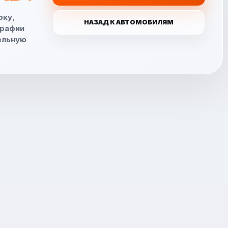
рку,
НАЗАД К АВТОМОБИЛЯМ
графии
ельную