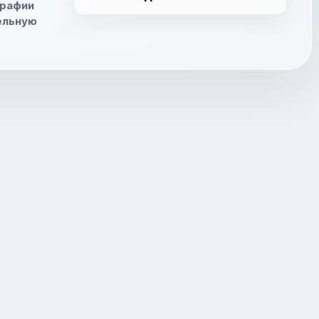
графии
ельную